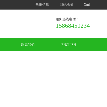
热推信息
网站地图
Xml
服务热线电话：
15868450234
联系我们
ENGLISH