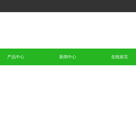
为客户提供
高质量
的产品
一家依托纸浆模塑的立体造纸技术
产品中心
新闻中心
在线留言