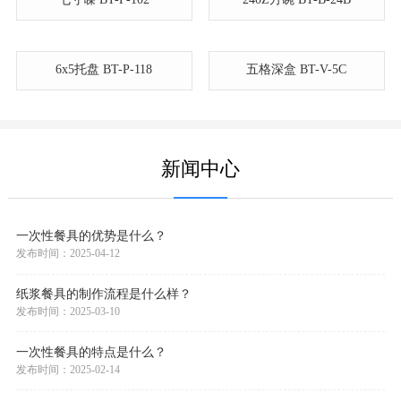
纸碟系列
小八角碗 BT-B-60CT
七寸碟 BT-P-102
240Z方碗 BT-B-24B
6x5托盘 BT-P-118
五格深盒 BT-V-5C
新闻中心
一次性餐具的优势是什么？