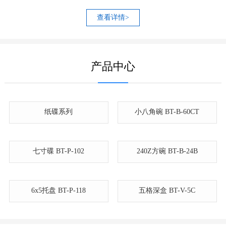
量的增加，于2016年，在浙江龙游投资扩产，成立浙江博特生物科
技有限公司...
，注册资金5000万，总投资1.5亿，占地面积46620平方米，目前博
特公司拥有员工800余人，技术管理人员200余人，年产成品20000
吨；公司有自己的模具加工部门，自动生产设备及配备德国进口的
智能机械手，共有18条生产线，有200余台成套生产设备。
查看详情>
产品中心
纸碟系列
小八角碗 BT-B-60CT
240Z方碗 BT-B-24B