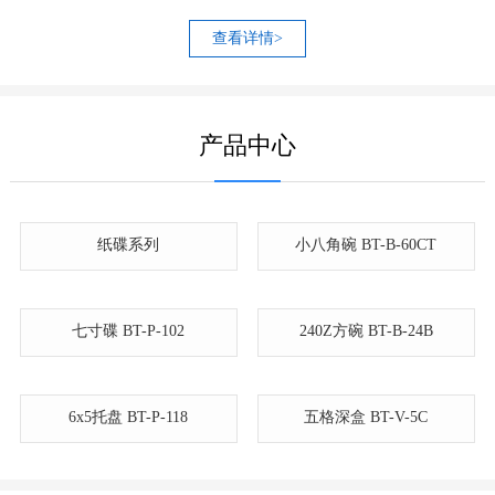
量的增加，于2016年，在浙江龙游投资扩产，成立浙江博特生物科
技有限公司...
，注册资金5000万，总投资1.5亿，占地面积46620平方米，目前博
特公司拥有员工800余人，技术管理人员200余人，年产成品20000
吨；公司有自己的模具加工部门，自动生产设备及配备德国进口的
智能机械手，共有18条生产线，有200余台成套生产设备。
查看详情>
产品中心
纸碟系列
小八角碗 BT-B-60CT
七寸碟 BT-P-102
240Z方碗 BT-B-24B