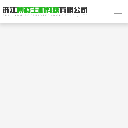
公司简介
浙江博特生物科技有限公司位于龙游经济开发区北斗大道86号，是
一家依托纸浆模塑的立体造纸技术，专注从事生产和销售一次性全
降解纸浆餐具与环保工业精品包装的企业。
公司成立于2010年的山东博特生物资源制品有限公司，应市场需求