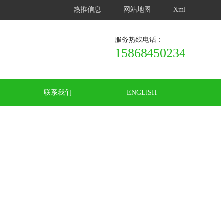
热推信息
网站地图
Xml
服务热线电话：
15868450234
联系我们
ENGLISH