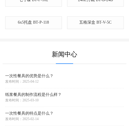
纸碟系列
小八角碗 BT-B-60CT
七寸碟 BT-P-102
240Z方碗 BT-B-24B
6x5托盘 BT-P-118
五格深盒 BT-V-5C
新闻中心
一次性餐具的优势是什么？