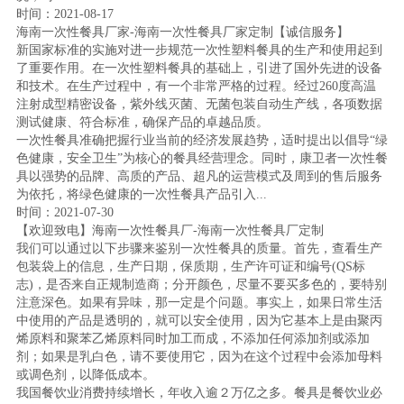
时间：2021-08-17
海南一次性餐具厂家-海南一次性餐具厂家定制【诚信服务】
新国家标准的实施对进一步规范一次性塑料餐具的生产和使用起到
了重要作用。在一次性塑料餐具的基础上，引进了国外先进的设备
和技术。在生产过程中，有一个非常严格的过程。经过260度高温
注射成型精密设备，紫外线灭菌、无菌包装自动生产线，各项数据
测试健康、符合标准，确保产品的卓越品质。
一次性餐具准确把握行业当前的经济发展趋势，适时提出以倡导“绿
色健康，安全卫生”为核心的餐具经营理念。同时，康卫者一次性餐
具以强势的品牌、高质的产品、超凡的运营模式及周到的售后服务
为依托，将绿色健康的一次性餐具产品引入...
时间：2021-07-30
【欢迎致电】海南一次性餐具厂-海南一次性餐具厂定制
我们可以通过以下步骤来鉴别一次性餐具的质量。首先，查看生产
包装袋上的信息，生产日期，保质期，生产许可证和编号(QS标
志)，是否来自正规制造商；分开颜色，尽量不要买多色的，要特别
注意深色。如果有异味，那一定是个问题。事实上，如果日常生活
中使用的产品是透明的，就可以安全使用，因为它基本上是由聚丙
烯原料和聚苯乙烯原料同时加工而成，不添加任何添加剂或添加
剂；如果是乳白色，请不要使用它，因为在这个过程中会添加母料
或调色剂，以降低成本。
我国餐饮业消费持续增长，年收入逾２万亿之多。餐具是餐饮业必