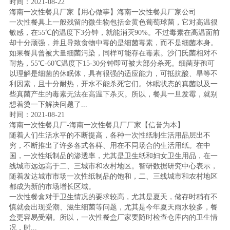
时间：2021-08-22
海南一次性餐具厂家【用心做事】海南一次性餐具厂家公司
一次性餐具上一般残留的微生物包括金黄色葡萄球菌，它对高温很
敏感，在55℃的温度下3分钟，就能消灭90%。不过毒素在高温面前
却十分顽强，并且导致食物中毒的是细菌毒素，而不是细菌本身。
如果餐具曾被大量细菌污染，同样可能存在毒素。沙门氏菌相对不
耐热，55℃-60℃温度下15-30分钟即可被大部分杀死。细菌芽孢可
以理解是细菌的休眠体，具有很强的适应能力，可抵抗酸、旱等不
利因素，且十分耐热，开水不能杀死它们。休眠状态的真菌以及一
些真菌产生的毒素无法在高温下杀灭。所以，餐具一旦发霉，就别
想着烫一下解决问题了...
时间：2021-08-21
海南一次性餐具厂-海南一次性餐具厂厂家【信誉为本】
随着人们生活水平的不断提高，各种一次性纸制生活用品层出不
穷，不断推出了许多各式各样、用在不同场合的生活用纸。在中
国，一次性纸制品的渗透率，尤其是卫生纸和妇女卫生用品，在一
线城市远远高于二、三城市和农村地区。智研数据研究中心表示，
随着发达城市市场一次性纸制品的饱和，二、三线城市和农村地区
都成为新的市场增长区域。
一次性餐盒对于卫生情况的要求较高，尤其是夏天，储存时稍有不
慎就会出现受潮、滋生细菌等问题，尤其是今年夏天雨水较多，餐
盒更容易受潮。所以，一次性餐盒厂家要随时检查仓库内的卫生情
况，时...