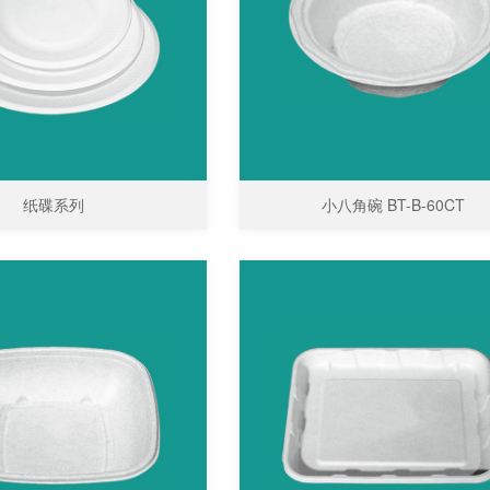
纸碟系列
小八角碗 BT-B-60CT