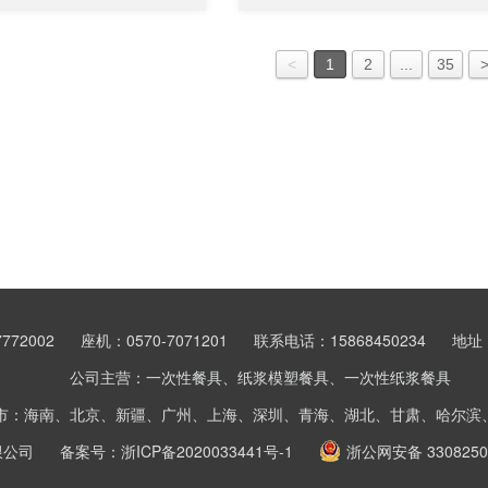
<
1
2
...
35
772002
座机：0570-7071201
联系电话：15868450234
地址
公司主营：一次性餐具、纸浆模塑餐具、一次性纸浆餐具
市：海南、北京、新疆、广州、上海、深圳、青海、湖北、甘肃、哈尔滨
限公司
备案号：
浙ICP备2020033441号-1
浙公网安备 3308250