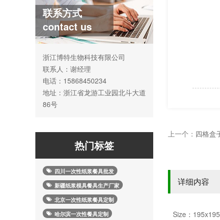
联系方式
contact us
浙江博特生物科技有限公司
联系人：谢经理
电话：15868450234
地址：浙江省龙游工业园北斗大道
86号
上一个：
四格盒子 
热门标签
四川一次性纸浆餐具批发
详细内容
新疆纸浆模具餐具生产厂家
北京一次性纸浆餐具定制
S
ize
：195x19
哈尔滨一次性餐具定制