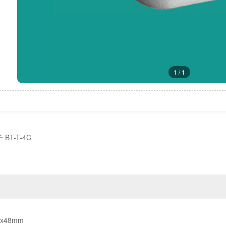
1
/
1
BT-T-4C
5x48mm