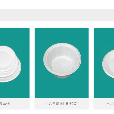
碟系列
小八角碗 BT-B-60CT
七寸碟