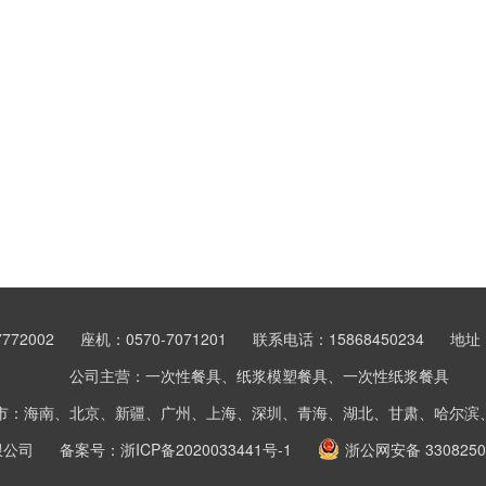
772002
座机：0570-7071201
联系电话：15868450234
地址
公司主营：一次性餐具、纸浆模塑餐具、一次性纸浆餐具
市：海南、北京、新疆、广州、上海、深圳、青海、湖北、甘肃、哈尔滨
限公司
备案号：
浙ICP备2020033441号-1
浙公网安备 3308250