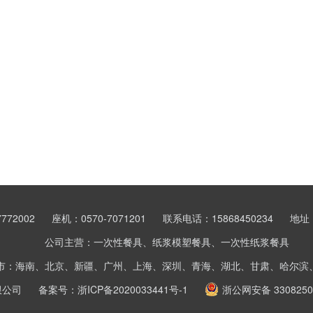
772002
座机：0570-7071201
联系电话：15868450234
地址
公司主营：一次性餐具、纸浆模塑餐具、一次性纸浆餐具
市：海南、北京、新疆、广州、上海、深圳、青海、湖北、甘肃、哈尔滨
限公司
备案号：
浙ICP备2020033441号-1
浙公网安备 3308250