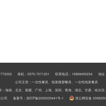
772002
座机：0570-7071201
联系电话：15868450234
地址
公司主营：一次性餐具、纸浆模塑餐具、一次性纸浆餐具
市：海南、北京、新疆、广州、上海、深圳、青海、湖北、甘肃、哈尔滨
限公司
备案号：
浙ICP备2020033441号-1
浙公网安备 3308250