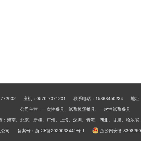
772002
座机：0570-7071201
联系电话：15868450234
地址
公司主营：一次性餐具、纸浆模塑餐具、一次性纸浆餐具
市：海南、北京、新疆、广州、上海、深圳、青海、湖北、甘肃、哈尔滨
限公司
备案号：
浙ICP备2020033441号-1
浙公网安备 3308250