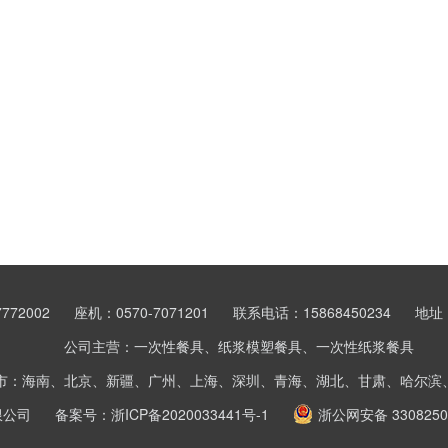
772002
座机：0570-7071201
联系电话：15868450234
地址
公司主营：一次性餐具、纸浆模塑餐具、一次性纸浆餐具
市：海南、北京、新疆、广州、上海、深圳、青海、湖北、甘肃、哈尔滨
限公司
备案号：
浙ICP备2020033441号-1
浙公网安备 3308250