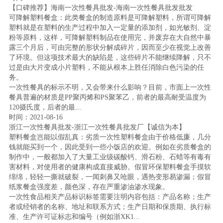
【口碑推荐】海南一次性餐具批发-海南一次性餐具批发批发
可降解塑料餐盒：此类餐盒的制造原料是可降解塑料，所谓可降解
塑料就是在塑料的生产过程中加入一定量的添加剂，如光敏剂、淀
粉等原料，这样，可降解塑料制品在使用完，并废弃在大自然中暴
露三个月后，可由完整的形状分解成碎片，因而至少在视觉上改善
了环境。但这项技术最大的缺陷是，这些碎片不能继续降解，只不
过是由大片变成小片塑料，不能从根本上胜任消除白色污染的任
务。
一次性餐具的标示不明，又会带来什么影响？目前，市面上一次性
餐具普遍的材质是PP聚丙烯和PS聚苯乙，前者的最高耐受温度为
120摄氏度，后者的最...
时间：2021-08-16
浙江一次性餐具批发-浙江一次性餐具批发厂【诚信为本】
塑料餐盒岂能以假乱真：劣质一次性塑料餐盒由于价格低廉，几分
钱就能买到一个，因此受到一些小饭店的欢迎。例如在劣质餐盒的
制作中，一般都加入了大量工业级碳酸钙、滑石粉、石蜡等有毒有
害材料，对使用者的健康构成直接威胁。假冒环保塑料餐盒手摸软
绵绵，轻轻一撕就破裂，一闻刺鼻又呛眼，遇热变形易渗漏；假冒
纸浆餐盒强度差，颜色深，存在严重渗油渗水现象。
一次性食品相关产品标识标签需要注明内容包括：产品名称；生产
者或经销者的名称、地址和联系方式；生产日期和保质期、执行标
准、生产许可证标志和编号（例如浙XK1...