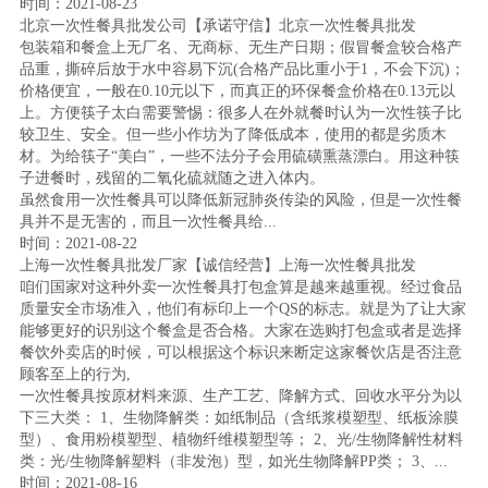
时间：2021-08-23
北京一次性餐具批发公司【承诺守信】北京一次性餐具批发
包装箱和餐盒上无厂名、无商标、无生产日期；假冒餐盒较合格产
品重，撕碎后放于水中容易下沉(合格产品比重小于1，不会下沉)；
价格便宜，一般在0.10元以下，而真正的环保餐盒价格在0.13元以
上。方便筷子太白需要警惕：很多人在外就餐时认为一次性筷子比
较卫生、安全。但一些小作坊为了降低成本，使用的都是劣质木
材。为给筷子“美白”，一些不法分子会用硫磺熏蒸漂白。用这种筷
子进餐时，残留的二氧化硫就随之进入体内。
虽然食用一次性餐具可以降低新冠肺炎传染的风险，但是一次性餐
具并不是无害的，而且一次性餐具给...
时间：2021-08-22
上海一次性餐具批发厂家【诚信经营】上海一次性餐具批发
咱们国家对这种外卖一次性餐具打包盒算是越来越重视。经过食品
质量安全市场准入，他们有标印上一个QS的标志。就是为了让大家
能够更好的识别这个餐盒是否合格。大家在选购打包盒或者是选择
餐饮外卖店的时候，可以根据这个标识来断定这家餐饮店是否注意
顾客至上的行为,
一次性餐具按原材料来源、生产工艺、降解方式、回收水平分为以
下三大类： 1、生物降解类：如纸制品（含纸浆模塑型、纸板涂膜
型）、食用粉模塑型、植物纤维模塑型等； 2、光/生物降解性材料
类：光/生物降解塑料（非发泡）型，如光生物降解PP类； 3、...
时间：2021-08-16