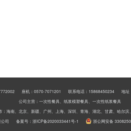
772002
座机：0570-7071201
联系电话：15868450234
地址
公司主营：一次性餐具、纸浆模塑餐具、一次性纸浆餐具
市：海南、北京、新疆、广州、上海、深圳、青海、湖北、甘肃、哈尔滨
限公司
备案号：
浙ICP备2020033441号-1
浙公网安备 3308250