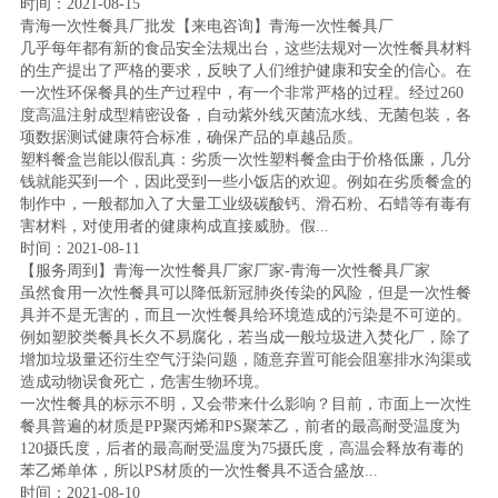
时间：2021-08-15
青海一次性餐具厂批发【来电咨询】青海一次性餐具厂
几乎每年都有新的食品安全法规出台，这些法规对一次性餐具材料
的生产提出了严格的要求，反映了人们维护健康和安全的信心。在
一次性环保餐具的生产过程中，有一个非常严格的过程。经过260
度高温注射成型精密设备，自动紫外线灭菌流水线、无菌包装，各
项数据测试健康符合标准，确保产品的卓越品质。
塑料餐盒岂能以假乱真：劣质一次性塑料餐盒由于价格低廉，几分
钱就能买到一个，因此受到一些小饭店的欢迎。例如在劣质餐盒的
制作中，一般都加入了大量工业级碳酸钙、滑石粉、石蜡等有毒有
害材料，对使用者的健康构成直接威胁。假...
时间：2021-08-11
【服务周到】青海一次性餐具厂家厂家-青海一次性餐具厂家
虽然食用一次性餐具可以降低新冠肺炎传染的风险，但是一次性餐
具并不是无害的，而且一次性餐具给环境造成的污染是不可逆的。
例如塑胶类餐具长久不易腐化，若当成一般垃圾进入焚化厂，除了
增加垃圾量还衍生空气汙染问题，随意弃置可能会阻塞排水沟渠或
造成动物误食死亡，危害生物环境。
一次性餐具的标示不明，又会带来什么影响？目前，市面上一次性
餐具普遍的材质是PP聚丙烯和PS聚苯乙，前者的最高耐受温度为
120摄氏度，后者的最高耐受温度为75摄氏度，高温会释放有毒的
苯乙烯单体，所以PS材质的一次性餐具不适合盛放...
时间：2021-08-10