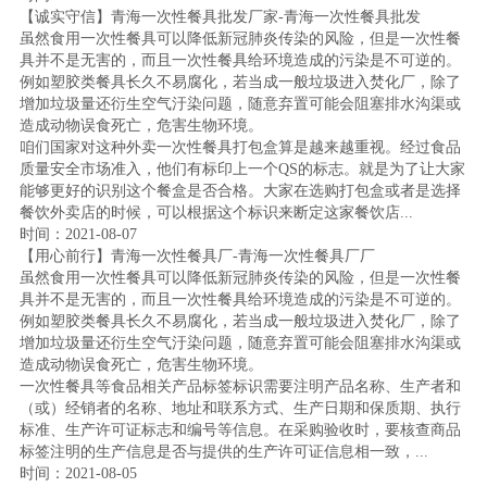
【诚实守信】青海一次性餐具批发厂家-青海一次性餐具批发
虽然食用一次性餐具可以降低新冠肺炎传染的风险，但是一次性餐
具并不是无害的，而且一次性餐具给环境造成的污染是不可逆的。
例如塑胶类餐具长久不易腐化，若当成一般垃圾进入焚化厂，除了
增加垃圾量还衍生空气汙染问题，随意弃置可能会阻塞排水沟渠或
造成动物误食死亡，危害生物环境。
咱们国家对这种外卖一次性餐具打包盒算是越来越重视。经过食品
质量安全市场准入，他们有标印上一个QS的标志。就是为了让大家
能够更好的识别这个餐盒是否合格。大家在选购打包盒或者是选择
餐饮外卖店的时候，可以根据这个标识来断定这家餐饮店...
时间：2021-08-07
【用心前行】青海一次性餐具厂-青海一次性餐具厂厂
虽然食用一次性餐具可以降低新冠肺炎传染的风险，但是一次性餐
具并不是无害的，而且一次性餐具给环境造成的污染是不可逆的。
例如塑胶类餐具长久不易腐化，若当成一般垃圾进入焚化厂，除了
增加垃圾量还衍生空气汙染问题，随意弃置可能会阻塞排水沟渠或
造成动物误食死亡，危害生物环境。
一次性餐具等食品相关产品标签标识需要注明产品名称、生产者和
（或）经销者的名称、地址和联系方式、生产日期和保质期、执行
标准、生产许可证标志和编号等信息。在采购验收时，要核查商品
标签注明的生产信息是否与提供的生产许可证信息相一致，...
时间：2021-08-05