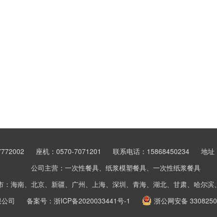
772002
座机：0570-7071201
联系电话：15868450234
地址
公司主营：一次性餐具、纸浆模塑餐具、一次性纸浆餐具
市：海南、北京、新疆、广州、上海、深圳、青海、湖北、甘肃、哈尔滨
限公司
备案号：
浙ICP备2020033441号-1
浙公网安备 3308250