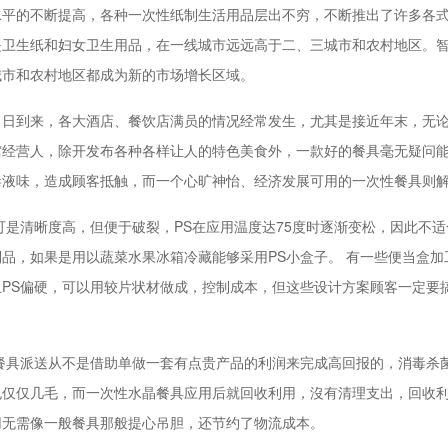
水平的不断提高，各种一次性纸制生活用品层出不穷，不断推出了许多各
是卫生纸和妇女卫生用品，在一线城市远远高于二、三城市和农村地区。
城市和农村地区都成为新的市场增长区域。
日日到来，各大酒店、餐饮店满员的情况经常发生，尤其是接近年末，无
馆经营人，除开发布各种各样让人的特色美食外，一款好的餐具毫无疑问
毒液味，造成顾客抵触，而一个心旷神怡、经济发展可用的一次性餐具则
可是清晰度高，但便于破裂，PS在应用温度达75度时逐渐变松，因此不
品，如果是用以蔬菜水果冰箱冷藏能够采用PS小盒子。 有一些便当盒加
PS偏硬，可以用较片状材做成，控制成本，但这些设计方案顾客一定要
餐具派送从不是借助单做一套有点贵产品的利润来完成高回报的，消毒杀
也仅仅几毛，而一次性水晶餐具应用后就回收利用，沒有清理支出，回收利
用无需像一般餐具那般提心吊胆，还节约了物流成本。