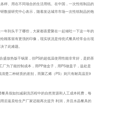
式各样、用在不同场合的生活用纸。在中国，一次性纸制品的
智研数据研究中心表示，随着发达城市市场一次性纸制品的饱
论一年到头干了哪些，大家都喜爱聚在一起倾吐一下这一年的
能给顾客留有更强的印像，现实状况是传统式餐具经常会出现
解决了此难题。
适合盛放热饭干锅菜，但PS的超低温使用性能非常好，是奶茶
工厂为了能控制成本，用PP做盒子，用PS做盖子，益处是
搞清楚二种材质的差别，而聚乙烯（PS）则只有耐高温至9
菌餐具假如扣减刷洗历程中的自然资源和人工成本耗费，每
用后返卖给生产厂家还能再次提升 利润，并且水晶餐具的