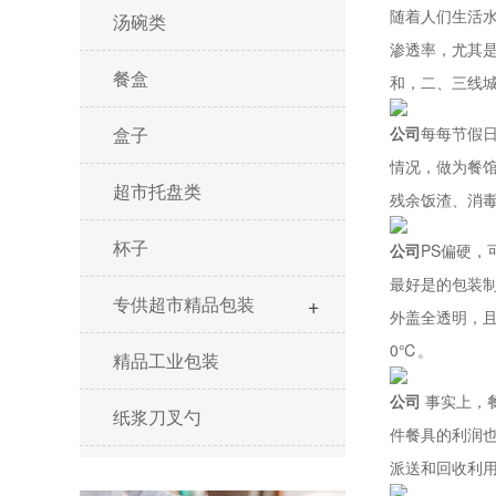
随着人们生活
汤碗类
渗透率，尤其
餐盒
和，二、三线
盒子
公司
每每节假
情况，做为餐
超市托盘类
残余饭渣、消
杯子
公司
PS偏硬，
最好是的包装制
+
专供超市精品包装
外盖全透明，且
0℃。
精品工业包装
公司
事实上，
纸浆刀叉勺
件餐具的利润
派送和回收利