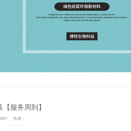
具【服务周到】
901
作者：